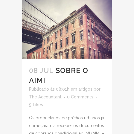
08 JUL
SOBRE O
AIMI
Publicado às 08:01h
em
artigos
por
The Accountant
0 Comments
5
Likes
Os proprietários de prédios urbanos já
começaram a receber os documentos
de cobrança doadicional ao IMI (AIMI –