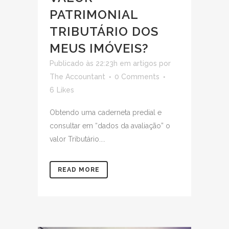
PATRIMONIAL
TRIBUTÁRIO DOS
MEUS IMÓVEIS?
Publicado às 22:23h
em
artigos
por
The Accountant
0 Comments
6
Likes
Obtendo uma caderneta predial e
consultar em “dados da avaliação” o
valor Tributário....
READ MORE